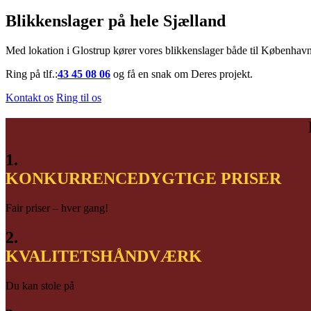
Blikkenslager på hele Sjælland
Med lokation i Glostrup kører vores blikkenslager både til København,
Ring på tlf.:
43 45 08 06
og få en snak om Deres projekt.
Kontakt os
Ring til os
1.
KONKURRENCEDYGTIGE PRISER
Fair priser – hver gang!
2.
KVALITETSHÅNDVÆRK
Du kan stole på