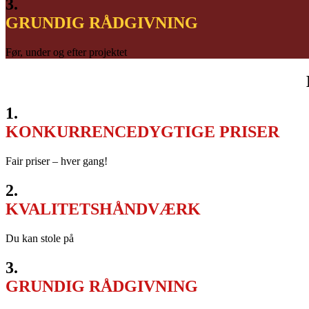
3.
GRUNDIG RÅDGIVNING
Før, under og efter projektet
1.
KONKURRENCEDYGTIGE PRISER
Fair priser – hver gang!
2.
KVALITETSHÅNDVÆRK
Du kan stole på
3.
GRUNDIG RÅDGIVNING