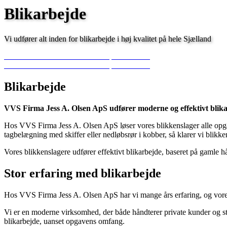
Blikarbejde
Vi udfører alt inden for blikarbejde i høj kvalitet på hele Sjælland
INDHENT GRATIS TILBUD
43 45 08 06
INDHENT GRATIS TILBUD
43 45 08 06
Blikarbejde
VVS Firma Jess A. Olsen ApS udfører moderne og effektivt blika
Hos VVS Firma Jess A. Olsen ApS løser vores blikkenslager alle opgave
tagbelægning med skiffer eller nedløbsrør i kobber, så klarer vi blikk
Vores blikkenslagere udfører effektivt blikarbejde, baseret på gaml
Stor erfaring med blikarbejde
Hos VVS Firma Jess A. Olsen ApS har vi mange års erfaring, og vores b
Vi er en moderne virksomhed, der både håndterer private kunder og s
blikarbejde, uanset opgavens omfang.