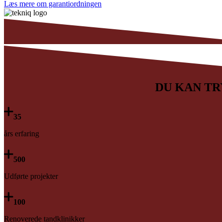
Læs mere om garantiordningen
DU KAN TR
35
års erfaring
500
Udførte projekter
100
Renoverede tandklinikker