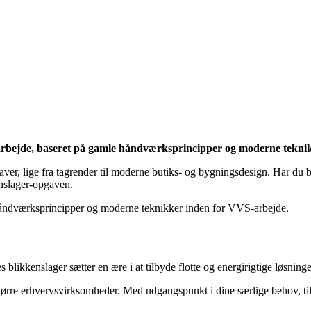
rbejde, baseret på gamle håndværksprincipper og moderne teknikke
r, lige fra tagrender til moderne butiks- og bygningsdesign. Har du bru
enslager-opgaven.
e håndværksprincipper og moderne teknikker inden for VVS-arbejde.
likkenslager sætter en ære i at tilbyde flotte og energirigtige løsnin
tørre erhvervsvirksomheder. Med udgangspunkt i dine særlige behov, ti