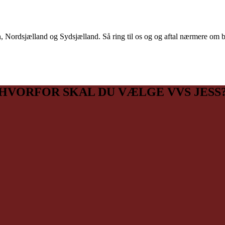
 Nordsjælland og Sydsjælland. Så ring til os og og aftal nærmere om bl
HVORFOR SKAL DU VÆLGE VVS JESS