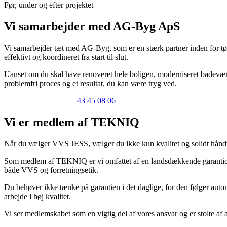
Før, under og efter projektet
Vi samarbejder med ​AG-Byg ApS
Vi samarbejder tæt med AG-Byg, som er en stærk partner inden for tø
effektivt og koordineret fra start til slut.
Uanset om du skal have renoveret hele boligen, moderniseret badeværelse
problemfri proces og et resultat, du kan være tryg ved.
Indhent gratis tilbud
43 45 08 06
Vi er medlem af TEKNIQ
Når du vælger VVS JESS, vælger du ikke kun kvalitet og solidt håndv
Som medlem af TEKNIQ er vi omfattet af en landsdækkende garantiordnin
både VVS og forretningsetik.
Du behøver ikke tænke på garantien i det daglige, for den følger autom
arbejde i høj kvalitet.
Vi ser medlemskabet som en vigtig del af vores ansvar og er stolte af 