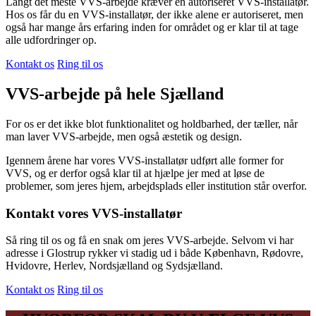
Langt det meste VVS-arbejde kræver en autoriseret VVS-installatør.
Hos os får du en VVS-installatør, der ikke alene er autoriseret, men
også har mange års erfaring inden for området og er klar til at tage
alle udfordringer op.​
Kontakt os
Ring til os
VVS-arbejde på hele Sjælland
For os er det ikke blot funktionalitet og holdbarhed, der tæller, når
man laver VVS-arbejde, men også æstetik og design.
Igennem årene har vores VVS-installatør udført alle former for
VVS, og er derfor også klar til at hjælpe jer med at løse de
problemer, som jeres hjem, arbejdsplads eller institution står overfor.
Kontakt vores VVS-installatør
Så ring til os og få en snak om jeres VVS-arbejde. Selvom vi har
adresse i Glostrup rykker vi stadig ud i både København, Rødovre,
Hvidovre, Herlev, Nordsjælland og Sydsjælland.
Kontakt os
Ring til os