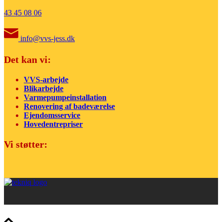
43 45 08 06
info@vvs-jess.dk
Det kan vi:
VVS-arbejde
Blikarbejde
Varmepumpeinstallation
Renovering af badeværelse
Ejendomsservice
Hovedentrepriser
Vi støtter: