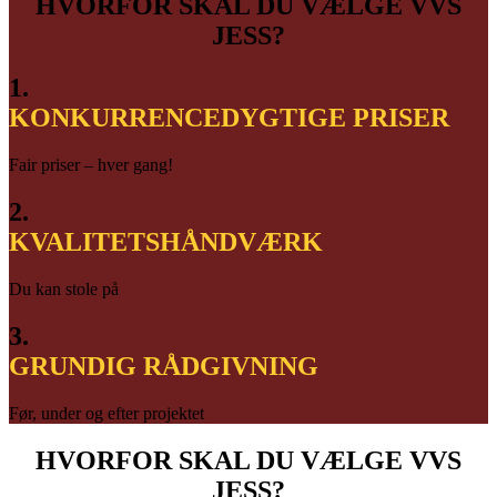
HVORFOR SKAL DU VÆLGE VVS
JESS?
1.
KONKURRENCEDYGTIGE PRISER
Fair priser – hver gang!
2.
KVALITETSHÅNDVÆRK
Du kan stole på
3.
GRUNDIG RÅDGIVNING
Før, under og efter projektet
HVORFOR SKAL DU VÆLGE VVS
JESS?