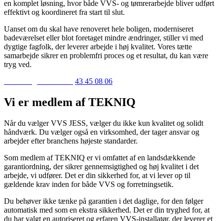
en komplet løsning, hvor både VVS- og tømrerarbejde bliver udført
effektivt og koordineret fra start til slut.
Uanset om du skal have renoveret hele boligen, moderniseret
badeværelset eller blot foretaget mindre ændringer, stiller vi med
dygtige fagfolk, der leverer arbejde i høj kvalitet. Vores tætte
samarbejde sikrer en problemfri proces og et resultat, du kan være
tryg ved.
Indhent gratis tilbud
43 45 08 06
Vi er medlem af TEKNIQ
Når du vælger VVS JESS, vælger du ikke kun kvalitet og solidt
håndværk. Du vælger også en virksomhed, der tager ansvar og
arbejder efter branchens højeste standarder.
Som medlem af TEKNIQ er vi omfattet af en landsdækkende
garantiordning, der sikrer gennemsigtighed og høj kvalitet i det
arbejde, vi udfører. Det er din sikkerhed for, at vi lever op til
gældende krav inden for både VVS og forretningsetik.
Du behøver ikke tænke på garantien i det daglige, for den følger
automatisk med som en ekstra sikkerhed. Det er din tryghed for, at
du har valgt en autoriseret og erfaren VVS-installatør, der leverer et